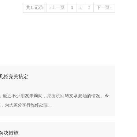
共13记录
«上一页
1
2
3
下一页»
几招完美搞定
，最近不少朋友来询问，挖掘机回转支承漏油的情况。今
理，为大家分享行维修处理…
解决措施