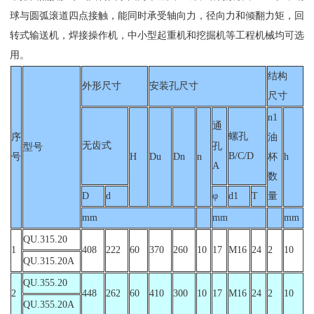
球与圆弧滚道四点接触，能同时承受轴向力，径向力和倾翻力矩，回
转式输送机，焊接操作机，中小型起重机和挖掘机等工程机械均可选
用。
结构
外形尺寸
安装孔尺寸
尺寸
n1
通
螺孔
序
油
无齿式
孔
型号
B/C/D
号
H
Du
Dn
n
杯
h
A
数
D
d
φ
d1
T
量
mm
mm
mm
QU.315.20
1
408
222
60
370
260
10
17
M16
24
2
10
QU.315.20A
QU.355.20
2
448
262
60
410
300
10
17
M16
24
2
10
QU.355.20A