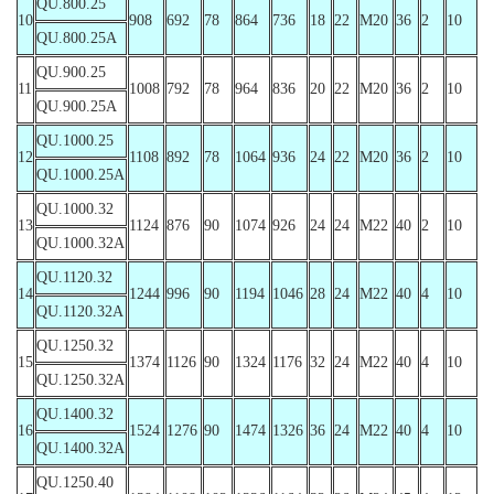
QU.800.25
10
908
692
78
864
736
18
22
M20
36
2
10
QU.800.25A
QU.900.25
11
1008
792
78
964
836
20
22
M20
36
2
10
QU.900.25A
QU.1000.25
12
1108
892
78
1064
936
24
22
M20
36
2
10
QU.1000.25A
QU.1000.32
13
1124
876
90
1074
926
24
24
M22
40
2
10
QU.1000.32A
QU.1120.32
14
1244
996
90
1194
1046
28
24
M22
40
4
10
QU.1120.32A
QU.1250.32
15
1374
1126
90
1324
1176
32
24
M22
40
4
10
QU.1250.32A
QU.1400.32
16
1524
1276
90
1474
1326
36
24
M22
40
4
10
QU.1400.32A
QU.1250.40