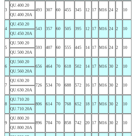
QU.400.20
3
493
307
60
455
345
12
17
M16
24
2
10
QU.400.20A
QU.450.20
4
543
357
60
505
395
12
17
M16
24
2
10
QU.450.20A
QU.500.20
5
593
407
60
555
445
14
17
M16
24
2
10
QU.500.20A
QU.560.20
6
656
464
70
618
502
14
17
M16
30
2
10
QU.560.20A
QU.630.20
7
726
534
70
688
572
16
17
M16
30
2
10
QU.630.20A
QU.710.20
8
806
614
70
768
652
18
17
M16
30
2
10
QU.710.20A
QU.800.20
9
896
704
70
858
742
20
17
M16
30
2
10
QU.800.20A