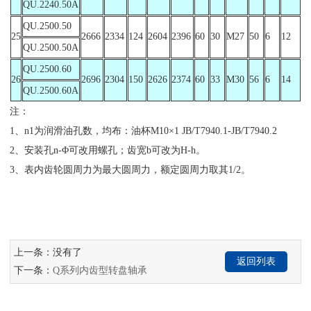
QU.2240.50A
QU.2500.50
25
2666
2334
124
2604
2396
60
30
M27
50
6
12
QU.2500.50A
QU.2500.60
26
2696
2304
150
2626
2374
60
33
M30
56
6
14
QU.2500.60A
注：
1、n1为润滑油孔数，均布：油杯M10×1 JB/T7940.1-JB/T7940.2
2、安装孔n-Φ可改用螺孔；齿宽b可改为H-h。
3、表内齿轮圆周力为最大圆周力，额定圆周力取其1/2。
上一条：没有了
返回列表
下一条：
Q系列内齿型转盘轴承